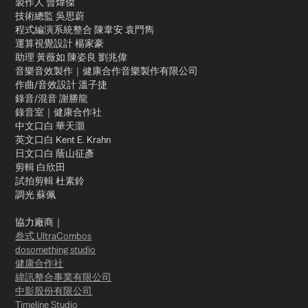
製作人 曾煒傑
技術總監 吳思蔚
程式編演系統整合 陳韋安 袁門雋
運算視覺設計 楊家豪
助理 黃薇如 陳姿良 劉兆偉
音樂音效製作｜健康合作音樂製作有限公司
作曲/音效設計 溫子捷
錄音/混音 謝勝龍
錄音室｜健康合作社
中文口白 華天灝
英文口白 Kent E. Krahn
日文口白 蔭山征彥
剪輯 白欣田
試拍剪輯 杜素鈴
調光 蘇佩
協力廠商｜
叁式 UltraCombos
dosomething studio
健康合作社
緯訊整合事業有限公司
中影股份有限公司
Timeline Studio