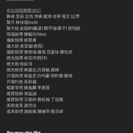
布拉瑞揚舞團 BDC
舞者 旻辰 志浩 堉睿 庭瑋 佳寧 筱文 以灣
製片 林佳儒(inch)
製片組 俞韶鈞(酸菜) 鄭宇璿(栗子) 曾愷皓
現場副導 陳毓珩(Nita)
攝影指導 林眾甫
攝大助 黃宜璇(黃西)
攝影助理 詹智涵 陳旭 范嘉珍 陳玟杰
燈光指導 林宏洋(阿洋)
燈大助 徐鉦淯
燈光助理 林建志 許原毓 羅煒
片場助理 林盈宏 許均豪 郭軒榮 陳旭
片場行政 吳莉葳
檔案管理 陳逸麟 李典晉
搖臂技師 張益誠
搖臂助理 王朝祥 蔡松翰 丁冠傑
美術道具 謝岱汝
道具助理 謝政衡 陳繪羽 蔡宗緯
You may also like