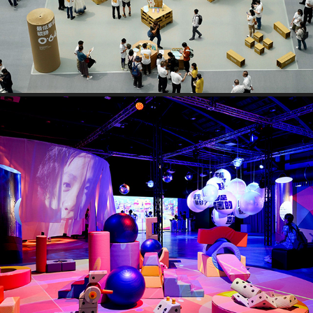
兒福聯盟「擅長調頻的泡福同學 Kid's Right 互動體驗展」