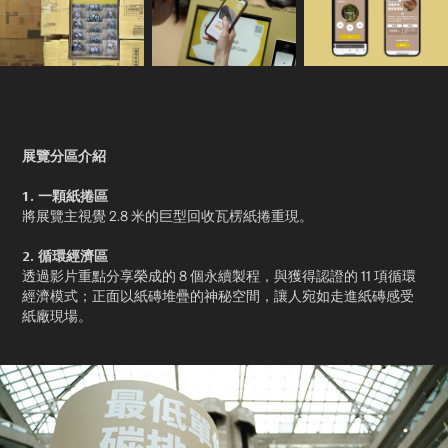
展覽分區介紹
1. 一顆紙捲區
將展覽主視覺 2.8 米的巨型回收瓦楞紙捲重現。
2. 循環經濟區
透過影片重點分享榮成的 8 個永續製程，與獲得認證的 11 項循環
經濟模式；正面以紙磚堆疊的神秘空間，讓人宛如走進紙磚感受
紙廠現場。