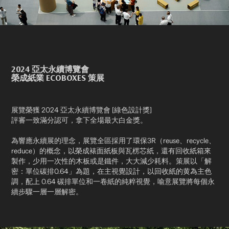
2024 亞太永續博覽會
榮成紙業 ECOBOXES 策展
展覽榮獲 2024 亞太永續博覽會 [綠色設計獎]
評審一致滿分認可，拿下全場最大白金獎。
為響應永續展的理念，展覽全區採用了環保3R（reuse、recycle、
reduce）的概念，以榮成裱面紙板與瓦楞芯紙，還有回收紙箱來
製作，少用一次性的木板或是鐵件，大大減少耗料。策展以「解
密：單位碳排0.64」為題，在主視覺設計，以回收紙的黄為主色
調，配上 0.64 碳排單位和一卷紙的純粹視覺，喻意展覽將每個永
續步驟一層一層解密。
​​​​​​​