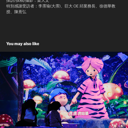
採訪/撰稿/攝影：梁大文
特別感謝受訪者：李霈瑜(大霈)、巨大 OE 邱業務長、徐德華教
授、陳熹弘
You may also like
2024 虎姑婆和他的朋友｜沉浸式展覽