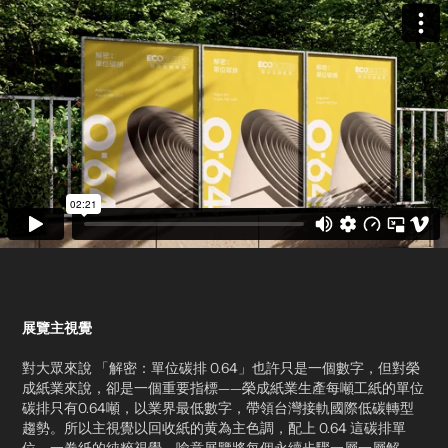
展覽主視覺
對大眾來說 「解密：單位碳排 0.64」也許只是一個數字，但對榮
成紙業來說，卻是一個重要指標——榮成紙業生產每噸工紙的單位
碳排只有0.64噸，以業界
最低數字，帶領台灣接軌國際低碳轉型
趨勢。所以主視覺以回收紙的黄為主色調，配上 0.64 這碳排單