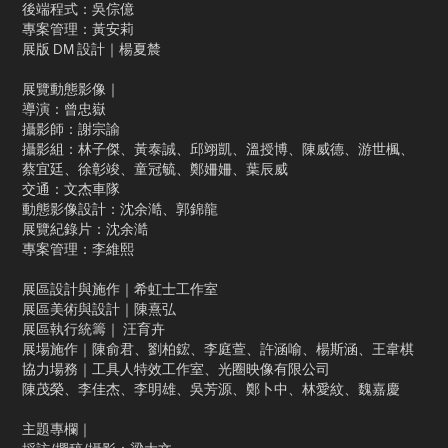
後端程式：吳倧億
專案管理：黃安莉
展版 DM 設計｜楊夏辳
展覽動態影像｜
導演：曾忠嶽
攝影師：謝宗諭
攝影組：林子傑、黃泰誠、邱翊凱、溫授博、陳威德、游世楓、
蔡宜廷、徐彰竣、童冠毓、鄭姍姍、葉辰威
交通：文杰車隊
動態影像設計：沈余澔、郭錦龍
展覽紀錄片：沈余澔
專案管理：李維熙
展區設計與施作｜希虹士工作室
展區美術與設計｜陳熹弘
展區執行統籌｜ 汪育卉
展場施作｜陳俞君、劉柏鋐、李庭萱、許涵喻、楊斯涵、王韋棋
協力場務｜工具人特效工作室、光圈映像有限公司
陳茂榮、李佳杰、李明雄、吳芳源、鄭卜中、林愛紋、魏嘉慶
主題專欄｜