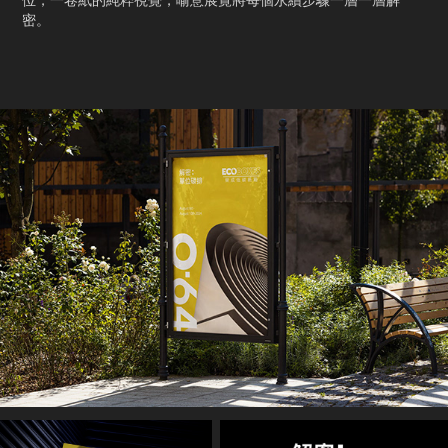
位，一卷紙的純粹視覺，喻意展覽將每個永續步驟一層一層解
密。