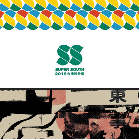
2019 台灣設計展＠屏東 主視覺暨識別系統設計 - 超級南 
SUPER SOUTH