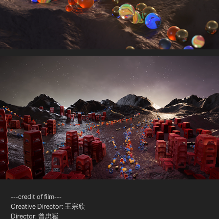
---credit of film---
Creative Director: 王宗欣
Director: 曾忠嶽