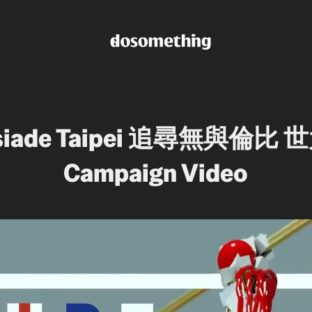
ersiade Taipei 追尋無與倫比
Campaign Video