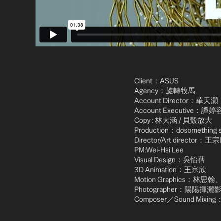
Client：ASUS
Agency：旋轉牧馬
Account Director：華天灝
Account Executive：譚婷
Copy : 林大涵 / 貝殼放大
Production：dosomething s
Director/Art director：王
PM:Wei-Hsi Lee
Visual Design：吳怡蒨
3D Animation：王宗欣
Motion Graphics：
Photographer：陽陽
Composer／Sound M