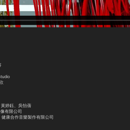
容
tudio
宗欣
林思翰、黃婷鈺、吳怡蒨
揮灑影像有限公司
ixing：健康合作音樂製作有限公司