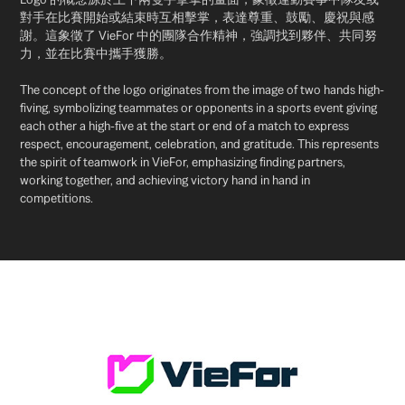
對手在比賽開始或結束時互相擊掌，表達尊重、鼓勵、慶祝與感
謝。這象徵了 VieFor 中的團隊合作精神，強調找到夥伴、共同努
力，並在比賽中攜手獲勝。
The concept of the logo originates from the image of two hands high-
fiving, symbolizing teammates or opponents in a sports event giving
each other a high-five at the start or end of a match to express
respect, encouragement, celebration, and gratitude. This represents
the spirit of teamwork in VieFor, emphasizing finding partners,
working together, and achieving victory hand in hand in
competitions.