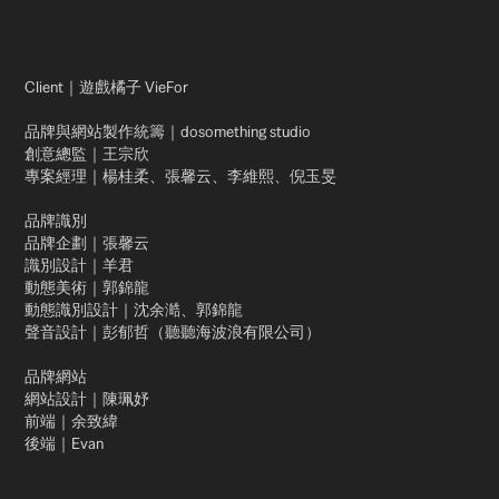
Client｜遊戲橘子 VieFor
品牌與網站製作統籌｜dosomething studio
創意總監｜王宗欣
專案經理｜楊桂柔、張馨云、李維熙、倪玉旻
品牌識別
品牌企劃｜張馨云
識別設計｜羊君
動態美術｜郭錦龍
動態識別設計｜沈余澔、郭錦龍
聲音設計｜彭郁哲（聽聽海波浪有限公司）
品牌網站
網站設計｜陳珮妤
前端｜余致緯
後端｜Evan