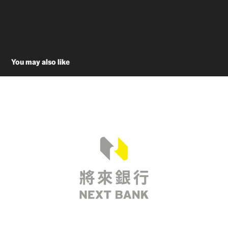
You may also like
NEXT BANK Branding Design 將來銀行品牌設計