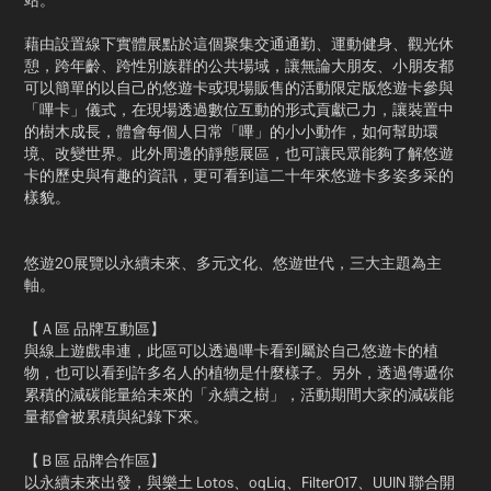
站。
藉由設置線下實體展點於這個聚集交通通勤、運動健身、觀光休
憩，跨年齡、跨性別族群的公共場域，讓無論大朋友、小朋友都
可以簡單的以自己的悠遊卡或現場販售的活動限定版悠遊卡參與
「嗶卡」儀式，在現場透過數位互動的形式貢獻己力，讓裝置中
的樹木成長，體會每個人日常「嗶」的小小動作，如何幫助環
境、改變世界。此外周邊的靜態展區，也可讓民眾能夠了解悠遊
卡的歷史與有趣的資訊，更可看到這二十年來悠遊卡多姿多采的
樣貌。
悠遊20展覽以永續未來、多元文化、悠遊世代，三大主題為主
軸。​
【Ａ區 ​品牌互動區​】
與線上遊戲串連，此區可以透過嗶卡看到屬於自己悠遊卡的植
物，也可以看到許多名人的植物是什麼樣子。另外，透過傳遞你
累積的減碳能量給未來的「永續之樹」，活動期間大家的減碳能
量都會被累積與紀錄下來。​
【Ｂ區 ​品牌合作區】 ​
以永續未來出發，與樂土 Lotos、oqLiq、Filter017、UUIN 聯合開