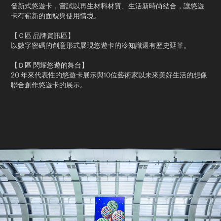
發新式悠遊卡，嘗試以再生材料材質、生活新時尚結合，讓悠遊
卡有嶄新的面貌與使用情境。​
【Ｃ區 ​品牌資訊區】
以數字密碼的創意形式展現悠遊卡的冷知識還有歷史延革。​
【Ｄ區 ​閃耀悠遊的舞台​】
20 年來代表性的悠遊卡展示與10位藝術家以未來美好生活的想像
聯合創作悠遊卡的展示。