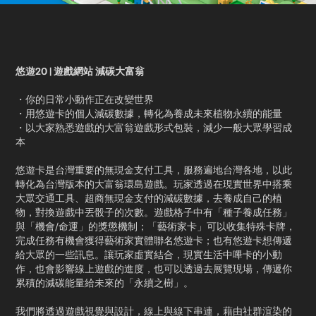
悠遊20 | 遊戲網站 減碳大富翁
・你的日常小動作正在改變世界​
・用悠遊卡的個人減碳數據，轉化為養成未來植物永續的能量​
・以大家熟悉遊戲的大富翁遊戲形式包裝，減少一般大眾學習成
本​
悠遊卡是台灣重要的無現金支付工具，服務遍地台灣各地，以此
轉化為台灣版本的大富翁環島遊戲。玩家透過在現實世界中搭乘
大眾交通工具、超商無現金支付的減碳數據，去養成自己的植
物，對換遊戲中丟骰子的次數。遊戲格子中有「種子養成任務」
與「機會/命運」的獎懲機制；「藝術家卡」可以收集特殊卡牌，
完成任務有機會獲得藝術家實體聯名悠遊卡；也有悠遊卡想傳遞
給大眾的一些訊息。讓玩家虛實結合，現實生活中嗶卡的小動
作，也會影響線上遊戲的進度，也可以透過去展覽現場，傳遞你
累積的減碳能量給未來的「永續之樹」。​
我們將透過遊戲視覺與設計，線上與線下串連，藉由社群渲染的