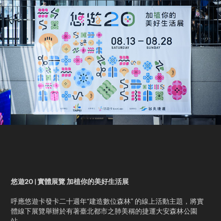
悠遊20
|
實體展覽 加植你的美好生活展​
呼應悠遊卡發卡二十週年“建造數位森林” 的線上活動主題，將實
體線下展覽舉辦於有著臺北都市之肺美稱的捷運大安森林公園