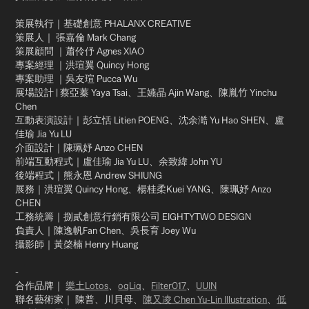
策展執行｜基礎創意 PHALANX CREATIVE​
策展人｜ 張嘉倫 Mark Chang​
策展顧問 ｜蕭伶伃 Agnes XIAO​
專案經理 ｜洪瑄翼 Quincy Hong​
專案助理 ｜吳友瑄 Pucca Wu​
展場設計 | 蔡亞蓁 Yaya Tsai、王嬿晶 Ajin Wang、陳胤竹 Yinchu
Chen​
互動表演設計｜彭立恬 Litien POENG、沈余澔 Yu Hao SHEN、盧
佳瑜 Jia Yu LU​
介面設計｜陳珮妤 Anzo CHEN​
前端互動程式｜盧佳瑜 Jia Yu LU、余致緯 John YU​
後端程式｜熊永恩 Andrew SHIUNG​
展務｜洪瑄翼 Quincy Hong、楊桂柔Kuei YANG、陳珮妤 Anzo
CHEN​
工務統籌｜捌貳創意行銷有限公司 EIGHTYTWO DESIGN​
負責人｜陳逸帆Fan Chen、吳長育 Joey Wu​
攝影師｜黃棨楠 Henry Huang​
-​
合作品牌｜
樂土Lotos
、
oqLiq
、
Filter017
、
UUIN
聯名藝術家｜ 陳普、川貝母、
陳又凌 Chen Yu-Lin Illustration
、
低