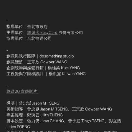
-​
指導單位｜臺北市政府​
主辦單位｜
悠遊卡 EasyCard
股份有限公司
協辦單位｜台北捷運公司​
-​
創意與執行團隊｜dosomething studio​
創意總監｜王宗欣 Cowper WANG
企劃統籌與媒體行銷｜楊桂柔 Kuei YANG​
主視覺與字圖標設計 ｜楊凱雯 Kaiwen YANG​
-​
悠遊20 宣傳影片​
導演｜曾忠嶽 Jason M TSENG​
美術指導｜曾忠嶽 Jason M TSENG、王宗欣 Cowper WANG​
專案經理｜鄭琇云 Lilith ZHENG​
腳本設定｜張力仍 Liran CHANG、曾子庭 Tingo TSENG、彭立恬
Litien POENG​