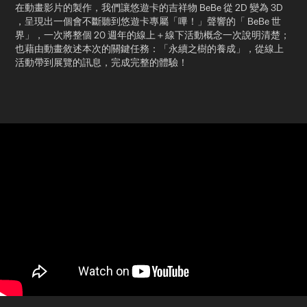
在動畫影片的製作，我們讓悠遊卡的吉祥物 BeBe 從 2D 變為 3D
，呈現出一個會不斷聽到悠遊卡專屬「嗶！」聲響的「 BeBe 世
界」，一次將整個 20 週年的線上＋線下活動概念一次說明清楚；
也藉由動畫敘述本次的關鍵任務：「永續之樹的養成」，從線上
活動帶到展覽的訊息，完成完整的體驗！​