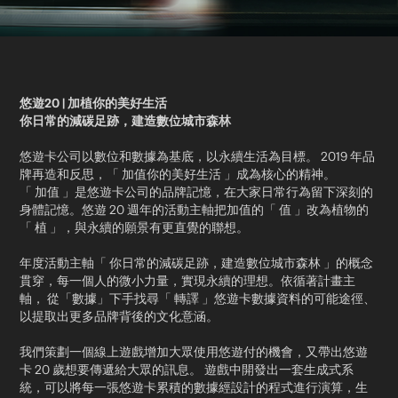
悠遊20 | 加植你的美好生活
你日常的減碳足跡，建造數位城市森林
悠遊卡公司以數位和數據為基底，以永續生活為目標。 2019 年品
牌再造和反思，「 加值你的美好生活 」成為核心的精神。
「 加值 」是悠遊卡公司的品牌記憶，在大家日常行為留下深刻的
身體記憶。悠遊 20 週年的活動主軸把加值的「 值 」改為植物的
「 植 」，與永續的願景有更直覺的聯想。​
年度活動主軸「 你日常的減碳足跡，建造數位城市森林 」的概念
貫穿，每一個人的微小力量，實現永續的理想。依循著計畫主
軸， 從「數據」下手找尋「 轉譯 」悠遊卡數據資料的可能途徑、
以提取出更多品牌背後的文化意涵。​
我們策劃一個線上遊戲增加大眾使用悠遊付的機會，又帶出悠遊
卡 20 歲想要傳遞給大眾的訊息。 遊戲中開發出一套生成式系
統，可以將每一張悠遊卡累積的數據經設計的程式進行演算，生