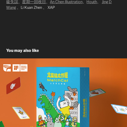
級失誤
、
星期一回收日
、
An Chen Illustration
、
Houth
、
Jing D
Wang
、Li Kuan Zhen 、 XAP
You may also like
防災教具園遊會 | 火柴貓大作戰