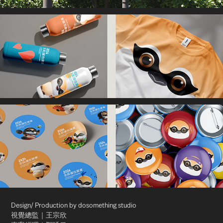
Design/ Production by dosomething studio
視覺總監｜王宗欣