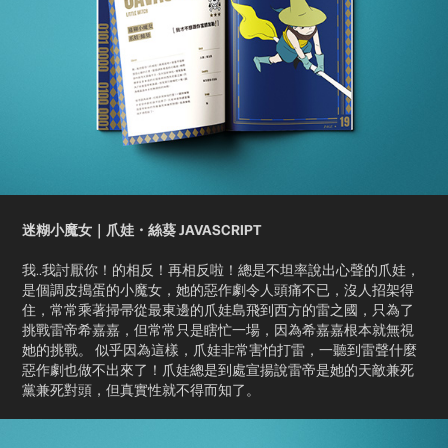
迷糊小魔女｜爪娃・絲葵 JAVASCRIPT
我..我討厭你！的相反！再相反啦！總是不坦率說出心聲的爪娃，
是個調皮搗蛋的小魔女，她的惡作劇令人頭痛不已，沒人招架得
住，常常乘著掃帚從最東邊的爪娃島飛到西方的雷之國，只為了
挑戰雷帝希嘉嘉，但常常只是瞎忙一場，因為希嘉嘉根本就無視
她的挑戰。 似乎因為這樣，爪娃非常害怕打雷，一聽到雷聲什麼
惡作劇也做不出來了！爪娃總是到處宣揚說雷帝是她的天敵兼死
黨兼死對頭，但真實性就不得而知了。