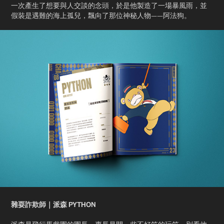
一次產生了想要與人交談的念頭，於是他製造了一場暴風雨，並
假裝是遇難的海上孤兒，飄向了那位神秘人物——阿法狗。
雜耍詐欺師｜派森 PYTHON