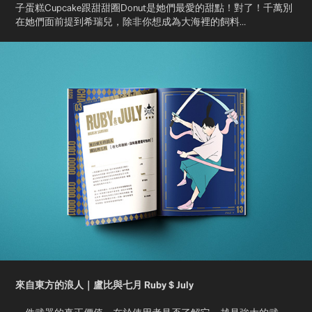
子蛋糕Cupcake跟甜甜圈Donut是她們最愛的甜點！對了！千萬別
在她們面前提到希瑞兒，除非你想成為大海裡的飼料…
來自東方的浪人｜盧比與七月 Ruby $ July