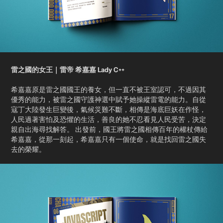
雷之國的女王｜雷帝 希嘉嘉 Lady C++
希嘉嘉原是雷之國國王的養女，但一直不被王室認可，不過因其
優秀的能力，被雷之國守護神選中賦予她操縱雷電的能力。自從
寇丁大陸發生巨變後，氣候災難不斷，相傳是海底巨妖在作怪，
人民過著害怕及恐懼的生活，善良的她不忍看見人民受苦，決定
親自出海尋找解答。 出發前，國王將雷之國相傳百年的權杖傳給
希嘉嘉，從那一刻起，希嘉嘉只有一個使命，就是找回雷之國失
去的榮耀。