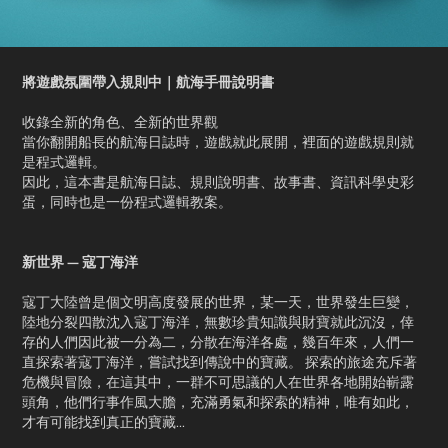
將遊戲氛圍帶入規則中｜航海手冊說明書
收錄全新的角色、全新的世界觀
當你翻開船長的航海日誌時，遊戲就此展開，裡面的遊戲規則就
是程式邏輯。
因此，這本書是航海日誌、規則說明書、故事書、資訊科學史彩
蛋，同時也是一份程式邏輯教案。
新世界 — 寇丁海洋
寇丁大陸曾是個文明高度發展的世界，某一天，世界發生巨變，
陸地分裂四散沈入寇丁海洋，無數珍貴知識與財寶就此沉沒，倖
存的人們因此被一分為二，分散在海洋各處，幾百年來，人們一
直探索著寇丁海洋，嘗試找到傳說中的寶藏。 探索的旅途充斥著
危機與冒險，在這其中，一群不可思議的人在世界各地開始嶄露
頭角，他們行事作風大膽，充滿勇氣和探索的精神，唯有如此，
才有可能找到真正的寶藏...