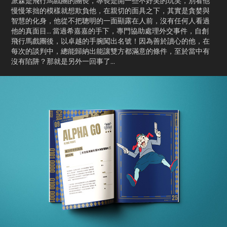
派森是飛行馬戲團的團長，專長是開一些不好笑的玩笑，別看他
慢慢笨拙的模樣就想欺負他，在親切的面具之下，其實是貪婪與
智慧的化身，他從不把聰明的一面顯露在人前，沒有任何人看過
他的真面目... 當過希嘉嘉的手下，專門協助處理外交事件，自創
飛行馬戲團後，以卓越的手腕闖出名號！因為善於讀心的他，在
每次的談判中，總能歸納出能讓雙方都滿意的條件，至於當中有
沒有陷阱？那就是另外一回事了...