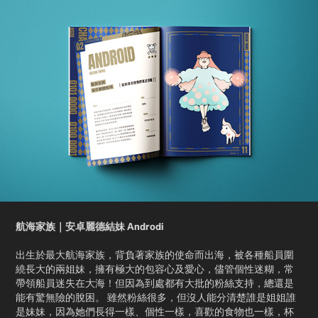
航海家族｜安卓麗德結妹 Androdi
出生於最大航海家族，背負著家族的使命而出海，被各種船員圍
繞長大的兩姐妹，擁有極大的包容心及愛心，儘管個性迷糊，常
帶領船員迷失在大海！但因為到處都有大批的粉絲支持，總還是
能有驚無險的脫困。 雖然粉絲很多，但沒人能分清楚誰是姐姐誰
是妹妹，因為她們長得一樣、個性一樣，喜歡的食物也一樣，杯