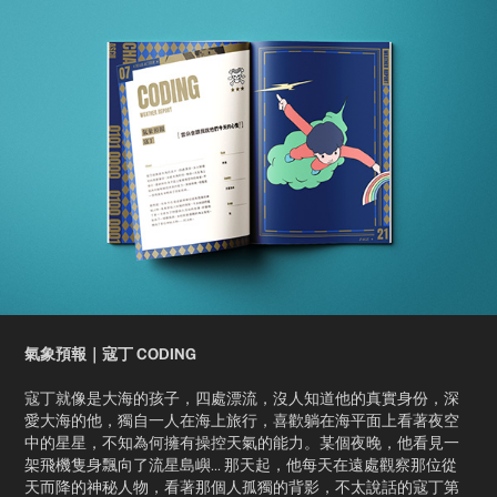
氣象預報｜寇丁 CODING
寇丁就像是大海的孩子，四處漂流，沒人知道他的真實身份，深
愛大海的他，獨自一人在海上旅行，喜歡躺在海平面上看著夜空
中的星星，不知為何擁有操控天氣的能力。某個夜晚，他看見一
架飛機隻身飄向了流星島嶼... 那天起，他每天在遠處觀察那位從
天而降的神秘人物，看著那個人孤獨的背影，不太說話的寇丁第