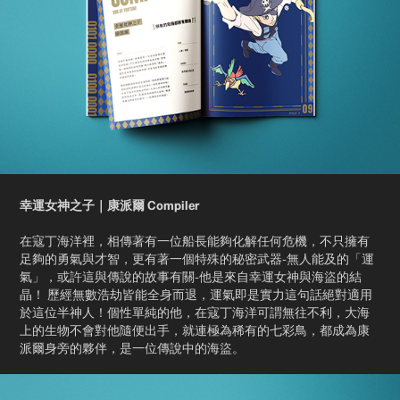
幸運女神之子｜康派爾 Compiler
在寇丁海洋裡，相傳著有一位船長能夠化解任何危機，不只擁有
足夠的勇氣與才智，更有著一個特殊的秘密武器-無人能及的「運
氣」，或許這與傳說的故事有關-他是來自幸運女神與海盜的結
晶！ 歷經無數浩劫皆能全身而退，運氣即是實力這句話絕對適用
於這位半神人！個性單純的他，在寇丁海洋可謂無往不利，大海
上的生物不會對他隨便出手，就連極為稀有的七彩鳥，都成為康
派爾身旁的夥伴，是一位傳說中的海盜。