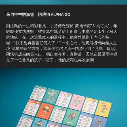
來自空中的海盜｜阿法狗 ALPHA GO
阿法狗的一生精彩非凡，手持傳奇雙槍“蒙地卡羅”&“馬可夫”，年
輕時便立功無數，被譽為空戰英雄！但是心中也開始產生了極大
的愧疚，在一次追擊敵人的過程中，他突然聽到了內心的吶
喊：“我不想再傷害任何人了！” 一念之間，他將飛機轉向無人之
境-流星島嶼的方向，靠著僅存的汽油一路滑行到了荒島，從此，
阿法狗成為幽靈人口，獨自生存著，直到某一天他在暴風雨中遇
見了一位非凡的孩子—寇丁， 他的旅程也再次展開...