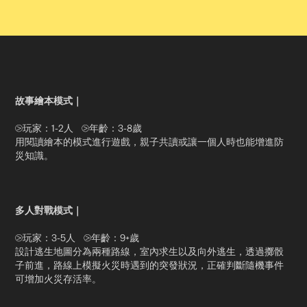
故事繪本模式｜
⧁
玩家：1-2人
⧁
年齡：3-8歲
用閱讀繪本的模式進行遊戲，親子共讀或讓一個人時也能增進防
災知識。
多人對戰模式｜
⧁
玩家：3-5人
⧁
年齡：9+歲
設計逃生地圖分為兩種路線，室內求生以及向外逃生，透過擲骰
子前進，路線上模擬火災時遇到的突發狀況，正確判斷隨機事件
可增加火災存活率。