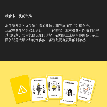
機會卡｜災前預防
為了讓嚴肅的火災逃生增加趣味，我們添加了14張機會卡。
玩家在逃生的路線上遇到「！」的時候，就有機會可以抽卡陷害
其他玩家、防禦其他玩家的攻擊、召喚關主直接幫你回答，或是
回答問題大舉增加前進步數，讓遊戲更有競爭的刺激感。