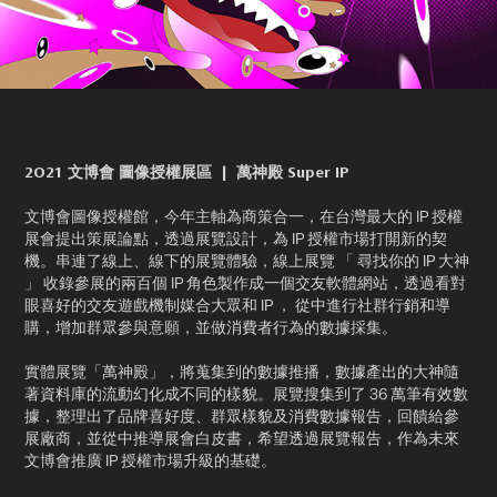
2O21 文博會 圖像授權展區 | 萬神殿 Super IP
文博會圖像授權館，今年主軸為商策合一，在台灣最大的 IP 授權
展會提出策展論點，透過展覽設計，為 IP 授權市場打開新的契
機。串連了線上、線下的展覽體驗，線上展覽 「 尋找你的 IP 大神
」 收錄參展的兩百個 IP 角色製作成一個交友軟體網站，透過看對
眼喜好的交友遊戲機制媒合大眾和 IP ， 從中進行社群行銷和導
購，增加群眾參與意願，並做消費者行為的數據採集。
實體展覽「萬神殿」，將蒐集到的數據推播，數據產出的大神隨
著資料庫的流動幻化成不同的樣貌。展覽搜集到了 36 萬筆有效數
據，整理出了品牌喜好度、群眾樣貌及消費數據報告，回饋給參
展廠商，並從中推導展會白皮書，希望透過展覽報告，作為未來
文博會推廣 IP 授權市場升級的基礎。